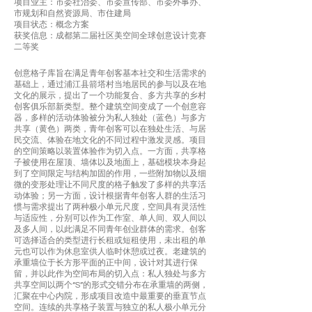
项目业主：市委社治委、市委宣传部、市委外事办、
市规划和自然资源局、市住建局
项目状态：概念方案
获奖信息：成都第二届社区美空间全球创意设计竞赛
二等奖
创意格子库旨在满足青年创客基本社交和生活需求的
基础上，通过浦江县箭塔村当地居民的参与以及在地
文化的展示，提出了一个功能复合、多方共享的乡村
创客俱乐部新类型。整个建筑空间变成了一个创意容
器，多样的活动体验被分为私人独处（蓝色）与多方
共享（黄色）两类，青年创客可以在独处生活、与居
民交流、体验在地文化的不同过程中激发灵感。项目
的空间策略以装置体验作为切入点。一方面，共享格
子被使用在屋顶、墙体以及地面上，基础模块本身起
到了空间限定与结构加固的作用，一些附加物以及细
微的变形处理让不同尺度的格子触发了多样的共享活
动体验；另一方面，设计根据青年创客人群的生活习
惯与需求提出了两种极小单元尺度，空间具有灵活性
与适应性，分别可以作为工作室、单人间、双人间以
及多人间，以此满足不同青年创业群体的需求。创客
可选择适合的类型进行长租或短租使用，未出租的单
元也可以作为休息室供人临时休憩或过夜。老建筑的
承重墙位于长方形平面的正中间，设计对其进行保
留，并以此作为空间布局的切入点：私人独处与多方
共享空间以两个“S”的形式交错分布在承重墙的两侧，
汇聚在中心内院，形成项目改造中最重要的垂直节点
空间。连续的共享格子装置与独立的私人极小单元分