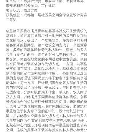
项目业主：市委社治委、市委宣传部、市委外事办、
市规划和自然资源局、市住建局
项目状态：概念方案
获奖信息：成都第二届社区美空间全球创意设计竞赛
二等奖
创意格子库旨在满足青年创客基本社交和生活需求的
基础上，通过浦江县箭塔村当地居民的参与以及在地
文化的展示，提出了一个功能复合、多方共享的乡村
创客俱乐部新类型。整个建筑空间变成了一个创意容
器，多样的活动体验被分为私人独处（蓝色）与多方
共享（黄色）两类，青年创客可以在独处生活、与居
民交流、体验在地文化的不同过程中激发灵感。项目
的空间策略以装置体验作为切入点。一方面，共享格
子被使用在屋顶、墙体以及地面上，基础模块本身起
到了空间限定与结构加固的作用，一些附加物以及细
微的变形处理让不同尺度的格子触发了多样的共享活
动体验；另一方面，设计根据青年创客人群的生活习
惯与需求提出了两种极小单元尺度，空间具有灵活性
与适应性，分别可以作为工作室、单人间、双人间以
及多人间，以此满足不同青年创业群体的需求。创客
可选择适合的类型进行长租或短租使用，未出租的单
元也可以作为休息室供人临时休憩或过夜。老建筑的
承重墙位于长方形平面的正中间，设计对其进行保
留，并以此作为空间布局的切入点：私人独处与多方
共享空间以两个“S”的形式交错分布在承重墙的两侧，
汇聚在中心内院，形成项目改造中最重要的垂直节点
空间。连续的共享格子装置与独立的私人极小单元分