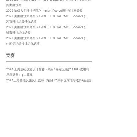
闲类建筑奖
2022 哈佛大学设计学院Plimpton-Pooryu设计奖 | 三等奖
2021 美国建筑大师奖（ARCHITECTURE MASTERPRIZE） |
装置设计组最佳优选奖
2021 美国建筑大师奖（ARCHITECTURE MASTERPRIZE） |
城市设计组优选奖
2021 美国建筑大师奖（ARCHITECTURE MASTERPRIZE） |
休闲类建筑设计组优选奖
竞赛
2024 上海基础设施设计竞赛（项目5嘉定区嘉罗 110kv变电站
品质提升） | 二等奖
2024上海基础设施设计竞赛（项目17 崇明区东滩绿道驿站品质
提升） | 二等奖
2023 WUPENiCity青岛西岸新区城市创意设计青年大奖赛 | 杨
帆奖
2023 数字中国创新大赛数字城市设计赛道 | 百景新锐奖
2022 ARCHIOL 全球公共厕所设计竞赛 | 一等奖
2022 中国成都第二届社区美空间全球创意设计竞赛 | 二等奖
2022 肥西（青年派-智未来）城市创意设计青年大奖赛 | 银派奖
2021 上海静安区“愚园广场”方案征集竞赛 | 三等奖
2020 Streetscaping@海口：江东新区道路景观及公共家具国际
设计竞赛 | 二等奖